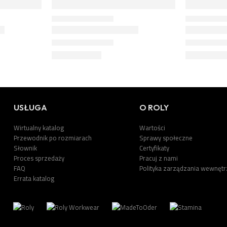
USŁUGA
O ROLY
Wirtualny katalog
Wartości
Przewodnik po rozmiarach
Sprawy społeczne
Słownik
Certyfikaty
Proces sprzedaży
Pracuj z nami
FAQ
Polityka zarządzania wewnęt
Errata katalog