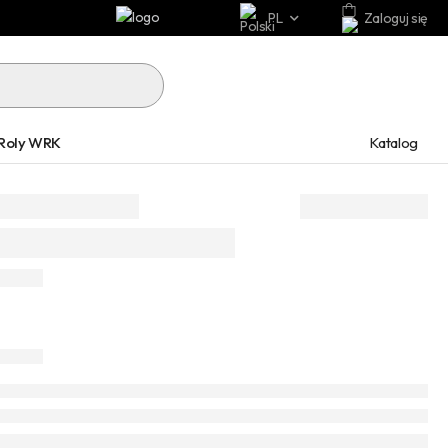
PL
Zaloguj się
Katalog
Roly WRK