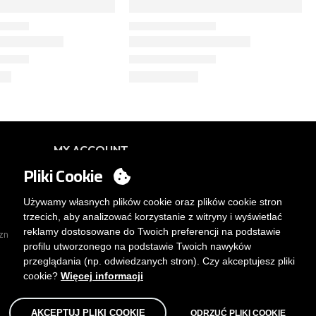
MY ACCOUNT
Pliki Cookie
Logowanie
Chcesz stać się klientem?
Używamy własnych plików cookie oraz plików cookie stron
WYŚLIJ E-MAIL
trzecich, aby analizować korzystanie z witryny i wyświetlać
reklamy dostosowane do Twoich preferencji na podstawie
rznego.
profilu utworzonego na podstawie Twoich nawyków
przeglądania (np. odwiedzanych stron). Czy akceptujesz pliki
cookie?
Więcej informacji
AKCEPTUJ PLIKI COOKIE
ODRZUĆ PLIKI COOKIE