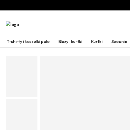
T-shirty i koszulki polo
Bluzy i kurtki
Kurtki
Spodnie