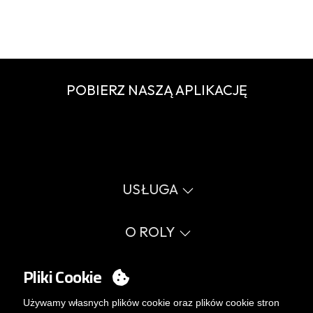
POBIERZ NASZĄ APLIKACJĘ
USŁUGA
Wirtualny katalog
Przewodnik po rozmiarach
O ROLY
Słownik
Proces sprzedaży
Wartości
FAQ
Sprawy społeczne
Pliki Cookie
MY ACCOUNT
Errata katalog
Certyfikaty
Pracuj z nami
Logowanie
Używamy własnych plików cookie oraz plików cookie stron
Polityka zarządzania wewnętrznego.
Chcesz stać się klientem?