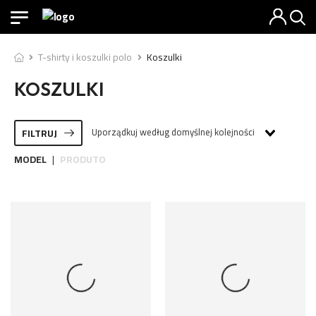
T-shirty i koszulki polo
Koszulki
KOSZULKI
Uporządkuj według domyślnej kolejności
FILTRUJ
MODEL
PRODUTO
|