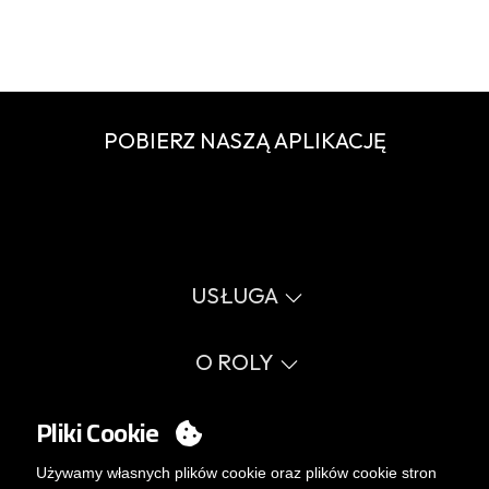
POBIERZ NASZĄ APLIKACJĘ
USŁUGA
Wirtualny katalog
Przewodnik po rozmiarach
O ROLY
Słownik
Proces sprzedaży
Wartości
FAQ
Sprawy społeczne
Pliki Cookie
MY ACCOUNT
Errata katalog
Certyfikaty
Pracuj z nami
Logowanie
Używamy własnych plików cookie oraz plików cookie stron
Polityka zarządzania wewnętrznego.
Chcesz stać się klientem?