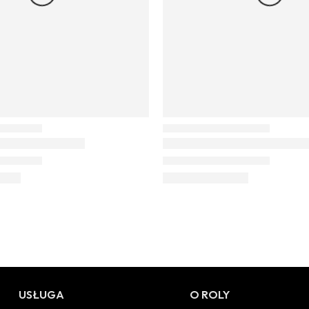
USŁUGA
O ROLY