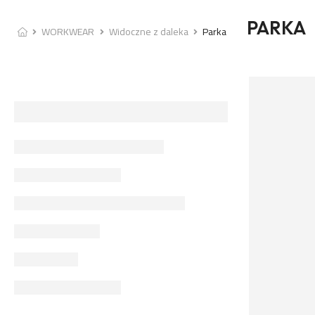
PARKA
WORKWEAR
Widoczne z daleka
Parka