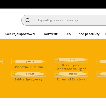
HEADER SEARCH BUTTON
Kolekcja sportowa
Footwear
Eco
Inne produkty
Przemysł –
Widoczne Z Daleka
Odporność Na Ogień
Sektor Spożywczy
Zdrowie I Estetyka