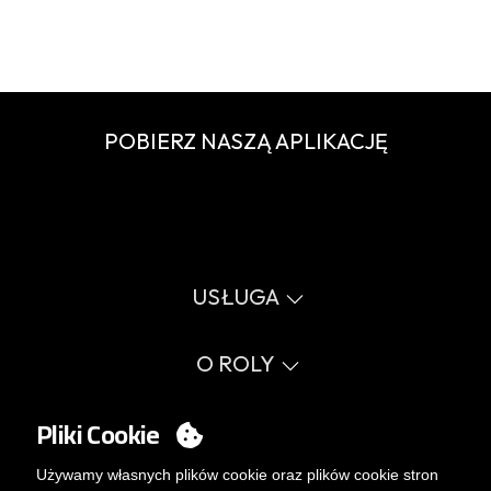
POBIERZ NASZĄ APLIKACJĘ
USŁUGA
Wirtualny katalog
Przewodnik po rozmiarach
O ROLY
Słownik
Proces sprzedaży
Wartości
FAQ
Sprawy społeczne
Pliki Cookie
MY ACCOUNT
Errata katalog
Certyfikaty
Pracuj z nami
Logowanie
Używamy własnych plików cookie oraz plików cookie stron
Polityka zarządzania wewnętrznego.
Chcesz stać się klientem?