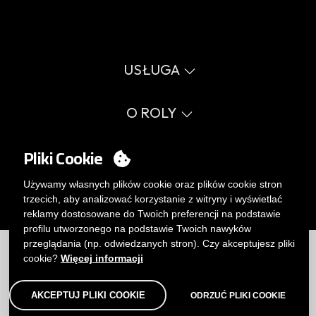
USŁUGA
Wirtualny katalog
Przewodnik po rozmiarach
O ROLY
Słownik
Proces sprzedaży
Wartości
FAQ
Sprawy społeczne
Pliki Cookie
MY ACCOUNT
Errata katalog
Certyfikaty
Pracuj z nami
Logowanie
Używamy własnych plików cookie oraz plików cookie stron
Polityka zarządzania wewnętrznego.
Chcesz stać się klientem?
trzecich, aby analizować korzystanie z witryny i wyświetlać
WYŚLIJ E-MAIL
reklamy dostosowane do Twoich preferencji na podstawie
profilu utworzonego na podstawie Twoich nawyków
Ograniczenia
|
Polityka prywatności
|
Polityka Cookies
|
przeglądania (np. odwiedzanych stron). Czy akceptujesz pliki
Zrzeczenie
|
Mapa
cookie?
Więcej informacji
AKCEPTUJ PLIKI COOKIE
ODRZUĆ PLIKI COOKIE
© Roly 2026. Wszelkie prawa zastrzeżone.