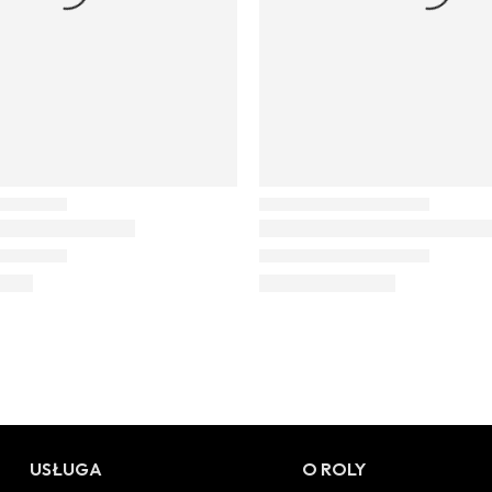
USŁUGA
O ROLY