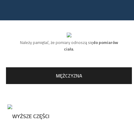
Należy pamiętać, że pomiary odnoszą się
do pomiarów
ciała
.
MĘŻCZYZNA
WYŻSZE CZĘŚCI