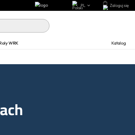
PL
Zaloguj się
Katalog
Roly WRK
rach