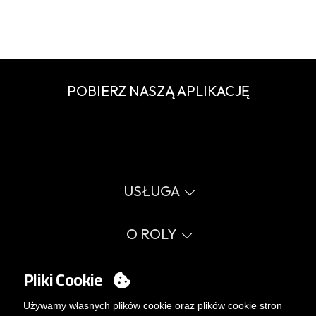
POBIERZ NASZĄ APLIKACJĘ
USŁUGA
Wirtualny katalog
Przewodnik po rozmiarach
O ROLY
Słownik
Proces sprzedaży
Wartości
FAQ
Sprawy społeczne
Pliki Cookie
MY ACCOUNT
Errata katalog
Certyfikaty
Pracuj z nami
Logowanie
Używamy własnych plików cookie oraz plików cookie stron
Polityka zarządzania wewnętrznego.
Chcesz stać się klientem?