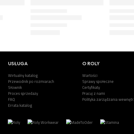
USŁUGA
O ROLY
Wirtualny katalog
Wartości
Przewodnik po rozmiarach
Sprawy społeczne
Słownik
Certyfikaty
Proces sprzedaży
Pracuj z nami
FAQ
Polityka zarządzania wewnęt
Errata katalog