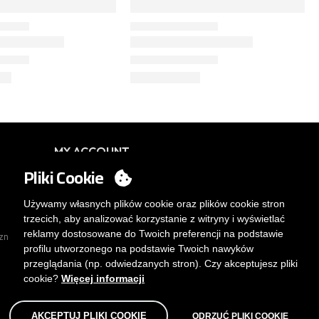
MY ACCOUNT
Pliki Cookie
Logowanie
Chcesz stać się klientem?
Używamy własnych plików cookie oraz plików cookie stron
WYŚLIJ E-MAIL
trzecich, aby analizować korzystanie z witryny i wyświetlać
reklamy dostosowane do Twoich preferencji na podstawie
rznego.
profilu utworzonego na podstawie Twoich nawyków
przeglądania (np. odwiedzanych stron). Czy akceptujesz pliki
cookie?
Więcej informacji
AKCEPTUJ PLIKI COOKIE
ODRZUĆ PLIKI COOKIE