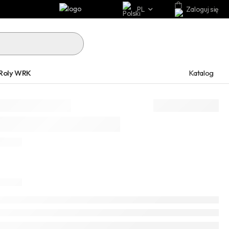
PL
Zaloguj się
Katalog
Roly WRK