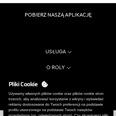
POBIERZ NASZĄ APLIKACJĘ
USŁUGA
Wirtualny katalog
Przewodnik po rozmiarach
O ROLY
Słownik
Proces sprzedaży
Wartości
FAQ
Sprawy społeczne
Pliki Cookie
MY ACCOUNT
Errata katalog
Certyfikaty
Pracuj z nami
Logowanie
Używamy własnych plików cookie oraz plików cookie stron
Polityka zarządzania wewnętrznego.
Chcesz stać się klientem?
trzecich, aby analizować korzystanie z witryny i wyświetlać
WYŚLIJ E-MAIL
reklamy dostosowane do Twoich preferencji na podstawie
profilu utworzonego na podstawie Twoich nawyków
przeglądania (np. odwiedzanych stron). Czy akceptujesz pliki