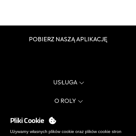
POBIERZ NASZĄ APLIKACJĘ
USŁUGA
Wirtualny katalog
Przewodnik po rozmiarach
O ROLY
Słownik
Proces sprzedaży
Wartości
FAQ
Sprawy społeczne
Pliki Cookie
MY ACCOUNT
Errata katalog
Certyfikaty
Pracuj z nami
Logowanie
Używamy własnych plików cookie oraz plików cookie stron
Polityka zarządzania wewnętrznego.
Chcesz stać się klientem?