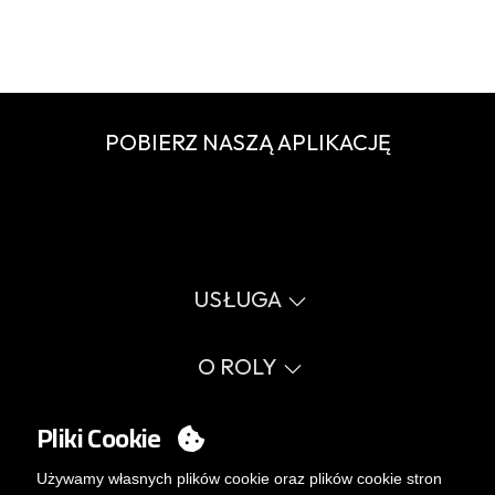
POBIERZ NASZĄ APLIKACJĘ
USŁUGA
Wirtualny katalog
Przewodnik po rozmiarach
O ROLY
Słownik
Proces sprzedaży
Wartości
FAQ
Sprawy społeczne
Pliki Cookie
MY ACCOUNT
Errata katalog
Certyfikaty
Pracuj z nami
Logowanie
Używamy własnych plików cookie oraz plików cookie stron
Polityka zarządzania wewnętrznego.
Chcesz stać się klientem?